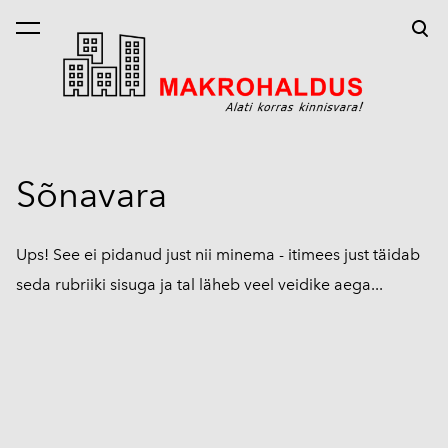
lisati ostukorvi.
Vaata ostukorvi
Sõnavara
Ups! See ei pidanud just nii minema - itimees just täidab
seda rubriiki sisuga ja tal läheb veel veidike aega...